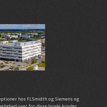
eceptioner hos FLSmidth og Siemens og
elighed over for disse loyale kunder.