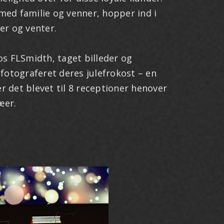
 med familie og venner, hopper ind i
ver og venter.
hos FLSmidth, taget billeder og
fotograferet deres julefrokost – en
r det blevet til 8 receptioner henover
æer.