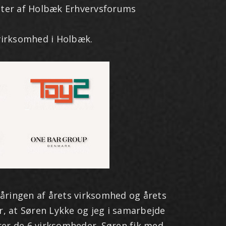
tter af Holbæk Erhvervsforums
 virksomhed i Holbæk.
åringen af årets virksomhed og årets
r, at Søren Lykke og jeg i samarbejde
er de 6 virksomheder. Søren fik med