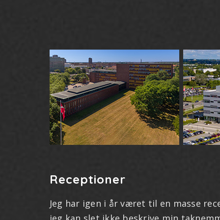
Receptioner
Jeg har igen i år været til en masse r
jeg kan slet ikke beskrive min taknemm