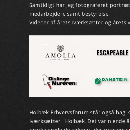
Samtidigt har jeg fotograferet portræ
medarbejdere samt bestyrelse.
Videoer af årets iværksætter og årets
Holbæk Erhvervsforum står også bag k
iværksætter i Holbæk. Det var niende å
producerede de videoer, der præsenter